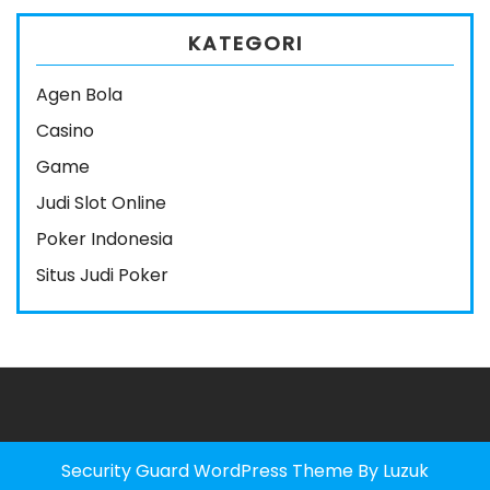
KATEGORI
Agen Bola
Casino
Game
Judi Slot Online
Poker Indonesia
Situs Judi Poker
Security Guard WordPress Theme
By Luzuk