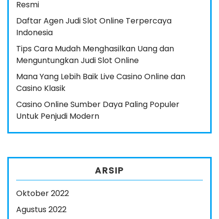
Resmi
Daftar Agen Judi Slot Online Terpercaya
Indonesia
Tips Cara Mudah Menghasilkan Uang dan
Menguntungkan Judi Slot Online
Mana Yang Lebih Baik Live Casino Online dan
Casino Klasik
Casino Online Sumber Daya Paling Populer
Untuk Penjudi Modern
ARSIP
Oktober 2022
Agustus 2022