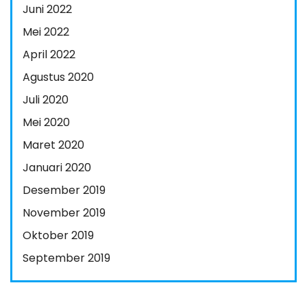
Juni 2022
Mei 2022
April 2022
Agustus 2020
Juli 2020
Mei 2020
Maret 2020
Januari 2020
Desember 2019
November 2019
Oktober 2019
September 2019