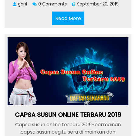
gani
0 Comments
September 20, 2019
Read
Read More
More
CAPSA SUSUN ONLINE TERBARU 2019
Capsa susun online terbaru 2019-permainan
capsa susun begitu seru di mainkan dan