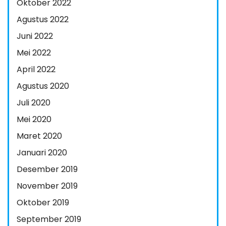
Oktober 2022
Agustus 2022
Juni 2022
Mei 2022
April 2022
Agustus 2020
Juli 2020
Mei 2020
Maret 2020
Januari 2020
Desember 2019
November 2019
Oktober 2019
September 2019