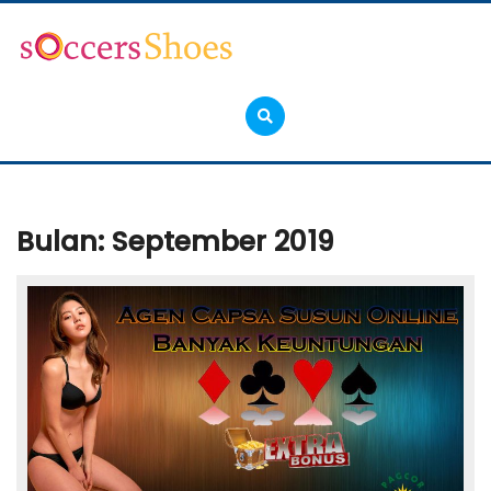
Skip
to
content
Open
Menu
Bulan:
September 2019