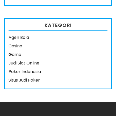
KATEGORI
Agen Bola
Casino
Game
Judi Slot Online
Poker Indonesia
Situs Judi Poker