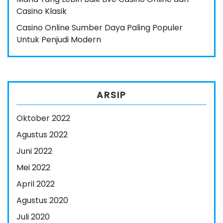
Casino Klasik
Casino Online Sumber Daya Paling Populer
Untuk Penjudi Modern
ARSIP
Oktober 2022
Agustus 2022
Juni 2022
Mei 2022
April 2022
Agustus 2020
Juli 2020