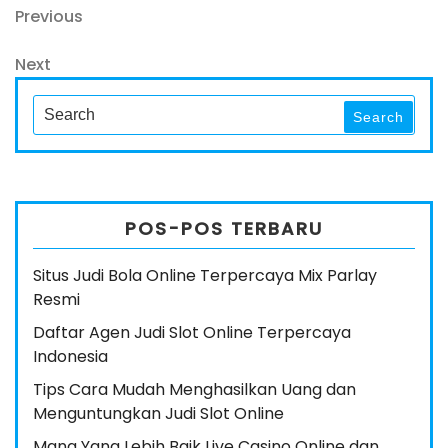
Navigasi
Previous
Previous
Post
pos
Next
Next
Post
Search
Search
for:
POS-POS TERBARU
Situs Judi Bola Online Terpercaya Mix Parlay
Resmi
Daftar Agen Judi Slot Online Terpercaya
Indonesia
Tips Cara Mudah Menghasilkan Uang dan
Menguntungkan Judi Slot Online
Mana Yang Lebih Baik Live Casino Online dan