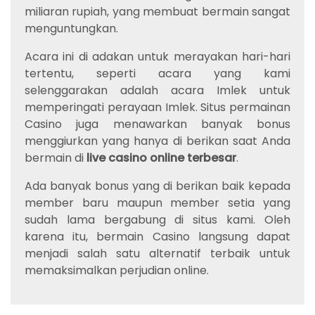
miliaran rupiah, yang membuat bermain sangat
menguntungkan.
Acara ini di adakan untuk merayakan hari-hari
tertentu, seperti acara yang kami
selenggarakan adalah acara Imlek untuk
memperingati perayaan Imlek. Situs permainan
Casino juga menawarkan banyak bonus
menggiurkan yang hanya di berikan saat Anda
bermain di
live casino online terbesar
.
Ada banyak bonus yang di berikan baik kepada
member baru maupun member setia yang
sudah lama bergabung di situs kami. Oleh
karena itu, bermain Casino langsung dapat
menjadi salah satu alternatif terbaik untuk
memaksimalkan perjudian online.