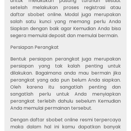
untuk melakukan pasang taruhan sesaat
setelah melakukan proses registrasi atau
daftar sbobet online. Modal juga merupakan
salah satu kunci yang memang perlu Anda
Siapkan dengan baik agar Kemudian Anda bisa
segera memulai deposit dan memulai bermain.
Persiapan Perangkat
Bentuk persiapan perangkat juga merupakan
persiapan yang tak kalah penting untuk
dilakukan. Bagaimana anda mau bermain jika
perangkat yang ada pun belum Anda siapkan.
Oleh karena itu sangatlah penting dan
sangatlah perlu untuk Anda menyiapkan
perangkat terlebih dahulu sebelum Kemudian
Anda memulai permainan tersebut.
Dengan daftar sbobet online resmi terpercaya
maka dalam hal ini kamu dapatkan banyak