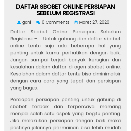
DAFTAR SBOBET ONLINE PERSIAPAN
SEBELUM REGISTRASI
gani
0 Comments
Maret 27, 2020
Daftar Sbobet Online Persiapan Sebelum
Registrasi –
Untuk gabung dan daftar sbobet
online tentu saja ada beberapa hal yang
penting untuk kamu perhatikan dengan baik.
Jangan sampai terjadi banyak kerugian dan
kesalahan dalam daftar di agen sbobet online.
Kesalahan dalam daftar tentu bisa diminimalisir
dengan cara cara yang tepat dan persiapan
yang bagus.
Persiapan persiapan penting untuk gabung di
sbobet terbaik dan terpercaya memang
menjadi salah satu aspek yang begitu penting.
Jika melakukan persiapan dengan baik maka
pastinya jalannya permainan bisa lebih mudah