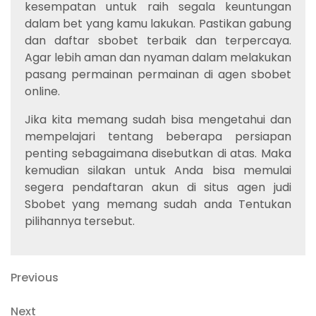
kesempatan untuk raih segala keuntungan
dalam bet yang kamu lakukan. Pastikan gabung
dan daftar sbobet terbaik dan terpercaya.
Agar lebih aman dan nyaman dalam melakukan
pasang permainan permainan di agen sbobet
online.
Jika kita memang sudah bisa mengetahui dan
mempelajari tentang beberapa persiapan
penting sebagaimana disebutkan di atas. Maka
kemudian silakan untuk Anda bisa memulai
segera pendaftaran akun di situs agen judi
Sbobet yang memang sudah anda Tentukan
pilihannya tersebut.
Navigasi
Previous
Previous
Post
pos
Next
Next