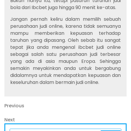
Bukan hanya itu, tetapi pasaran taruhan judi
bola dari Ibcbet juga hingga 90 menit ke-atas.
Jangan pernah keliru dalam memilih sebuah
perusahaan judi online, karena tidak semuanya
mampu memberikan kepuasan terhadap
taruhan yang dipasang. Oleh sebab itu sangat
tepat jika anda mengenal ibcbet judi online
sebagai salah satu perusahaan judi terbesar
yang ada di asia maupun Eropa. Sehingga
semakin meyakinkan anda untuk bergabung
didalamnya untuk mendapatkan kepuasan dan
keseluruhan dalam bermain judi online.
Navigasi
Previous
Previous
Post
pos
Next
Next
Post