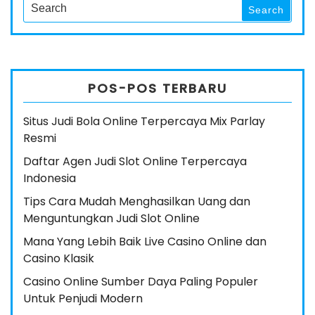
Search
Search
for:
POS-POS TERBARU
Situs Judi Bola Online Terpercaya Mix Parlay
Resmi
Daftar Agen Judi Slot Online Terpercaya
Indonesia
Tips Cara Mudah Menghasilkan Uang dan
Menguntungkan Judi Slot Online
Mana Yang Lebih Baik Live Casino Online dan
Casino Klasik
Casino Online Sumber Daya Paling Populer
Untuk Penjudi Modern