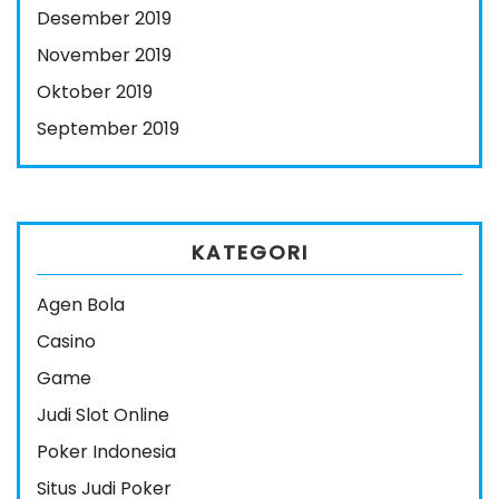
Desember 2019
November 2019
Oktober 2019
September 2019
KATEGORI
Agen Bola
Casino
Game
Judi Slot Online
Poker Indonesia
Situs Judi Poker