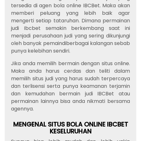
tersedia di agen bola online IBCBet. Maka akan
memberi peluang yang lebih baik agar
mengerti setiap tataruhan. Dimana permainan
judi Ibcbet semakin berkembang saat ini
menjadi perusahaan judi yang sering dikunjungi
oleh banyak pemaindiberbagai kalangan sebab
punya kelebihan sendiri.
Jika anda memilih bermain dengan situs online.
Maka anda harus cerdas dan teliti dalam
memilih situs judi yang harus sudah terpercaya
dan terlisensi serta punya keamanan terjamin
dan kemudahan bermain judi IBCBet atau
permainan lainnya bisa anda nikmati bersama
agennya.
MENGENAL SITUS BOLA ONLINE IBCBET
KESELURUHAN